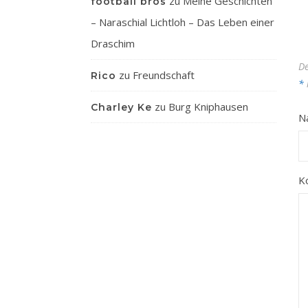
zu
Meine Geschichten
football bros
– Naraschial Lichtloh – Das Leben einer
Draschim
De
zu
Freundschaft
Rico
*
zu
Burg Kniphausen
Charley Ke
N
K