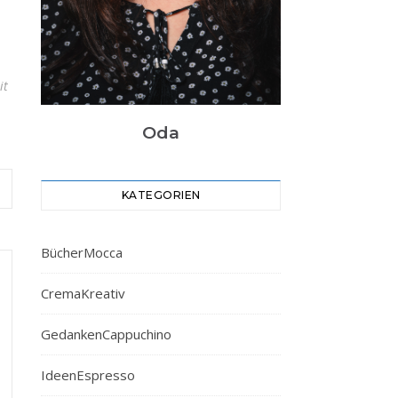
it
Oda
KATEGORIEN
BücherMocca
CremaKreativ
GedankenCappuchino
IdeenEspresso