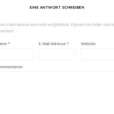
EINE ANTWORT SCHREIBEN
ine E-Mail-Adresse wird nicht veröffentlicht.
Erforderliche Felder sind m
markiert
ame
*
E-Mail-Adresse
*
Website
ommentieren