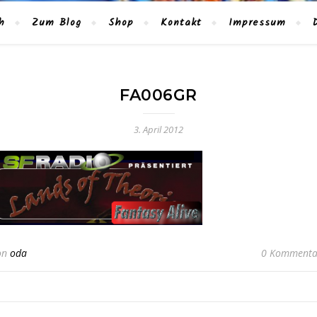
h
Zum Blog
Shop
Kontakt
Impressum
FA006GR
3. April 2012
on
oda
0 Kommenta