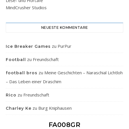
Lese- und Hörcafe
MindCrusher Studios
NEUESTE KOMMENTARE
zu
PurPur
Ice Breaker Games
zu
Freundschaft
Football
zu
Meine Geschichten – Naraschial Lichtloh
football bros
– Das Leben einer Draschim
zu
Freundschaft
Rico
zu
Burg Kniphausen
Charley Ke
FA008GR