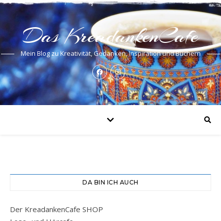
Das KreadankenCafe
Mein Blog zu Kreativität, Gedanken, Inspiration und Büchern
DA BIN ICH AUCH
Der KreadankenCafe SHOP