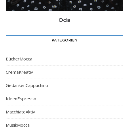
Oda
KATEGORIEN
BücherMocca
CremaKreativ
GedankenCappuchino
IdeenEspresso
MacchiatoAktiv
MusikMocca