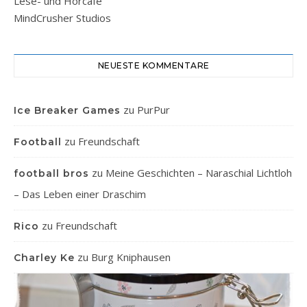
Lese- und Hörcafe
MindCrusher Studios
NEUESTE KOMMENTARE
zu
PurPur
Ice Breaker Games
zu
Freundschaft
Football
zu
Meine Geschichten – Naraschial Lichtloh
football bros
– Das Leben einer Draschim
zu
Freundschaft
Rico
zu
Burg Kniphausen
Charley Ke