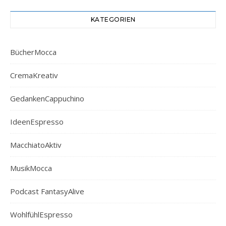
KATEGORIEN
BücherMocca
CremaKreativ
GedankenCappuchino
IdeenEspresso
MacchiatoAktiv
MusikMocca
Podcast FantasyAlive
WohlfühlEspresso