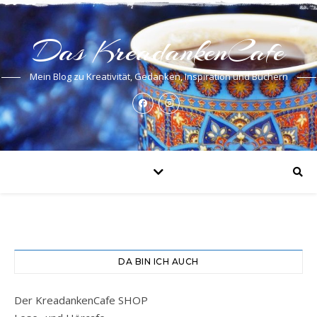
Das KreadankenCafe
Mein Blog zu Kreativität, Gedanken, Inspiration und Büchern
DA BIN ICH AUCH
Der KreadankenCafe SHOP