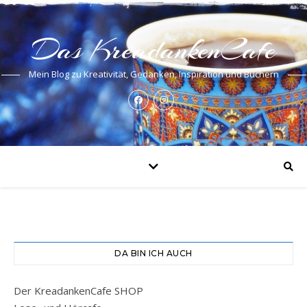
Das KreadankenCafe
Mein Blog zu Kreativität, Gedanken, Inspiration und Büchern
DA BIN ICH AUCH
Der KreadankenCafe SHOP