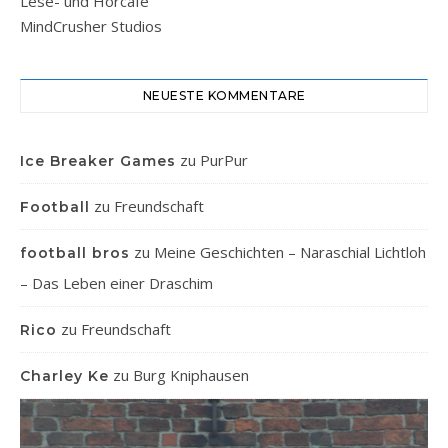
Lese- und Hörcafe
MindCrusher Studios
NEUESTE KOMMENTARE
zu
PurPur
Ice Breaker Games
zu
Freundschaft
Football
zu
Meine Geschichten – Naraschial Lichtloh
football bros
– Das Leben einer Draschim
zu
Freundschaft
Rico
zu
Burg Kniphausen
Charley Ke