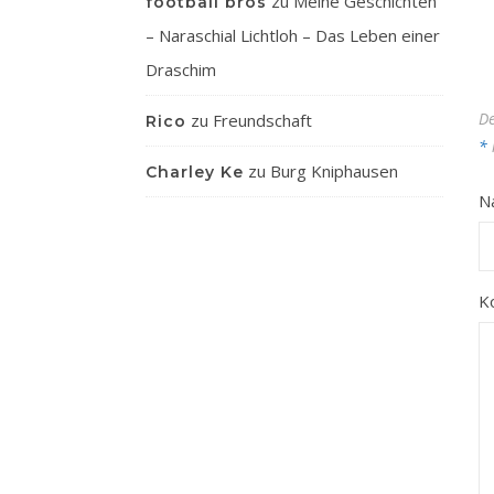
zu
Meine Geschichten
football bros
– Naraschial Lichtloh – Das Leben einer
Draschim
De
zu
Freundschaft
Rico
*
zu
Burg Kniphausen
Charley Ke
N
K