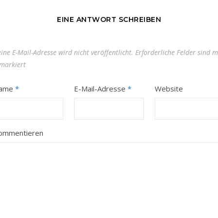
EINE ANTWORT SCHREIBEN
ine E-Mail-Adresse wird nicht veröffentlicht.
Erforderliche Felder sind m
markiert
ame
*
E-Mail-Adresse
*
Website
ommentieren