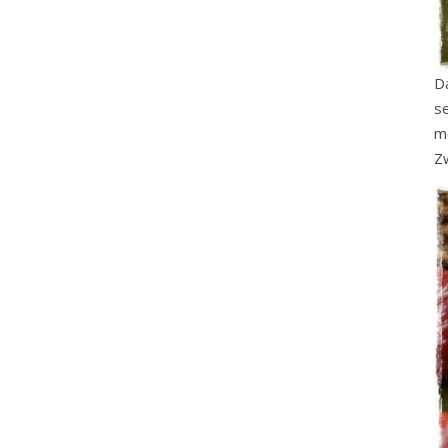
D
se
m
Z