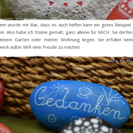
ann wurde mir klar, dass es auch helfen kann ein gutes Beispiel 
in. Also habe ich Steine gemalt, ganz alleine für MICH. Sie dürfen
einem Garten oder meiner Wohnung liegen. Sie erfüllen kein
weck außer MIR eine Freude zu machen.