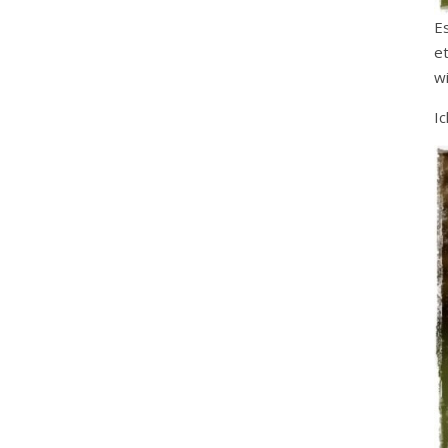
E
e
wi
Ic