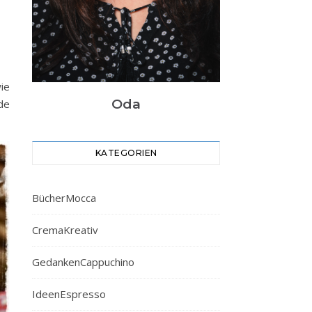
ie
Oda
de
KATEGORIEN
BücherMocca
CremaKreativ
GedankenCappuchino
IdeenEspresso