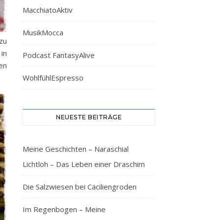
MacchiatoAktiv
MusikMocca
zu
 in
Podcast FantasyAlive
en
WohlfühlEspresso
NEUESTE BEITRÄGE
Meine Geschichten – Naraschial
Lichtloh – Das Leben einer Draschim
Die Salzwiesen bei Cäciliengroden
Im Regenbogen – Meine