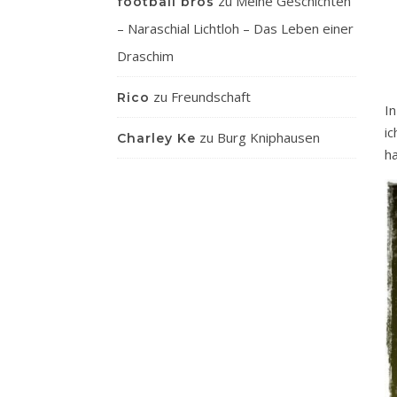
zu
Meine Geschichten
football bros
– Naraschial Lichtloh – Das Leben einer
Draschim
zu
Freundschaft
Rico
I
i
zu
Burg Kniphausen
Charley Ke
h