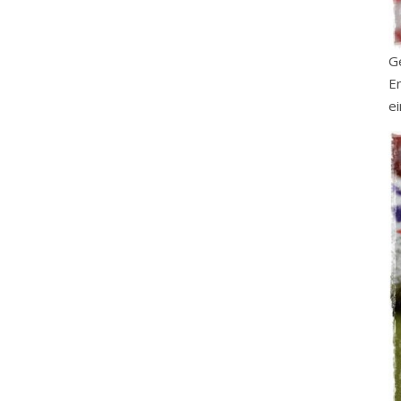
G
E
e