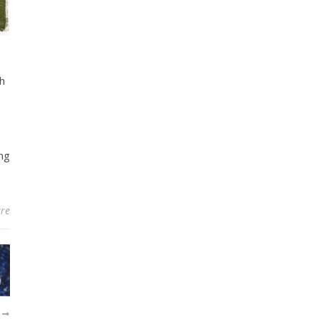
ch
ng
re
R