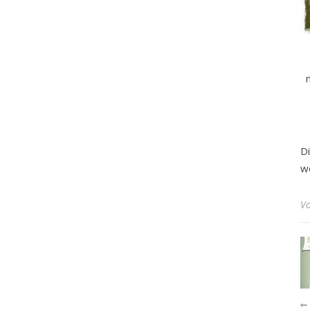
D
w
V