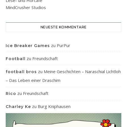
Lese- und Hörcafe
MindCrusher Studios
NEUESTE KOMMENTARE
zu
PurPur
Ice Breaker Games
zu
Freundschaft
Football
zu
Meine Geschichten – Naraschial Lichtloh
football bros
– Das Leben einer Draschim
zu
Freundschaft
Rico
zu
Burg Kniphausen
Charley Ke