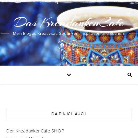
Das KreadankenCafe
Mein Blog zu Kreativität, Gedanken, Inspiration und Büchern
DA BIN ICH AUCH
Der KreadankenCafe SHOP