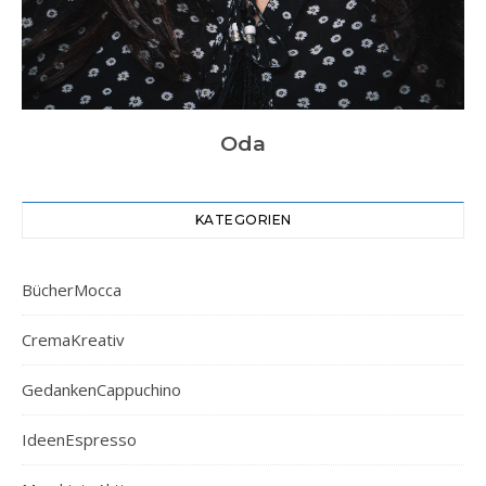
Oda
KATEGORIEN
BücherMocca
CremaKreativ
GedankenCappuchino
IdeenEspresso