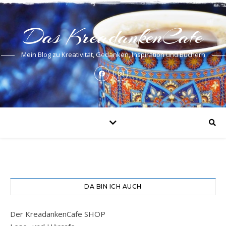
Das KreadankenCafe
Mein Blog zu Kreativität, Gedanken, Inspiration und Büchern
DA BIN ICH AUCH
Der KreadankenCafe SHOP