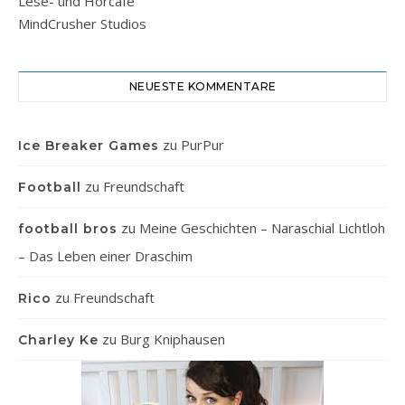
Lese- und Hörcafe
MindCrusher Studios
NEUESTE KOMMENTARE
zu
PurPur
Ice Breaker Games
zu
Freundschaft
Football
zu
Meine Geschichten – Naraschial Lichtloh
football bros
– Das Leben einer Draschim
zu
Freundschaft
Rico
zu
Burg Kniphausen
Charley Ke