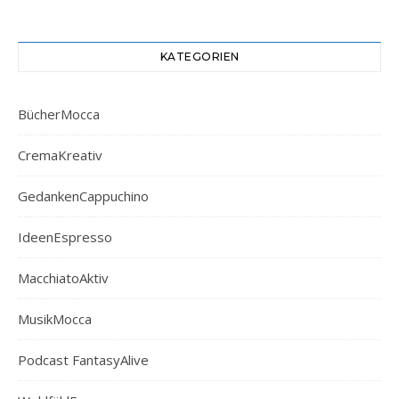
KATEGORIEN
BücherMocca
CremaKreativ
GedankenCappuchino
IdeenEspresso
MacchiatoAktiv
MusikMocca
Podcast FantasyAlive