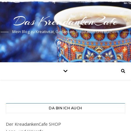
Das KreadankenCafe
Mein Blog zu Kreativität, Gedanken, Inspiration und Büchern
DA BIN ICH AUCH
Der KreadankenCafe SHOP