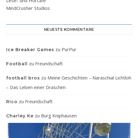
Lese- und Hörcafe
MindCrusher Studios
NEUESTE KOMMENTARE
zu
PurPur
Ice Breaker Games
zu
Freundschaft
Football
zu
Meine Geschichten – Naraschial Lichtloh
football bros
– Das Leben einer Draschim
zu
Freundschaft
Rico
zu
Burg Kniphausen
Charley Ke