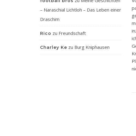
V
zu
Meine Geschichten
football bros
p
– Naraschial Lichtloh – Das Leben einer
g
Draschim
m
i
zu
Freundschaft
Rico
i
G
zu
Burg Kniphausen
Charley Ke
K
P
ni