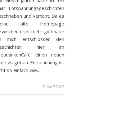
or vielen Jahren habe ich ein
aar Entspannungsgeschichten
eschrieben und vertont. Da es
eine alte Homepage
nzwischen nicht mehr gibt habe
ch mich entschlossen den
eschichten hier im
readankenCafe einen neuen
latz zu geben. Entspannung ist
cht so einfach wie…
5. April 2021