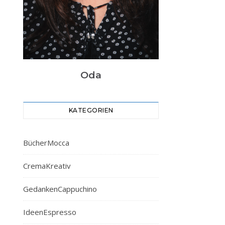
Oda
KATEGORIEN
BücherMocca
CremaKreativ
GedankenCappuchino
IdeenEspresso