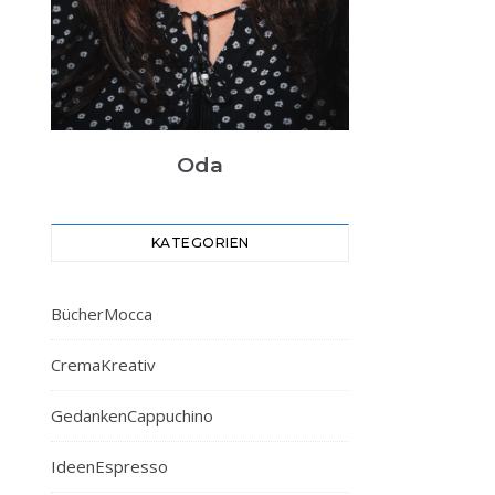
Oda
KATEGORIEN
BücherMocca
CremaKreativ
GedankenCappuchino
IdeenEspresso