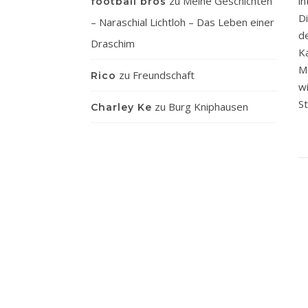
i
zu
Meine Geschichten
football bros
D
– Naraschial Lichtloh – Das Leben einer
d
Draschim
K
M
zu
Freundschaft
Rico
w
S
zu
Burg Kniphausen
Charley Ke