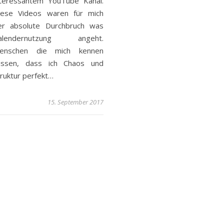
nteressantem YouTube Kanal.
iese Videos waren für mich
er absolute Durchbruch was
alendernutzung angeht.
enschen die mich kennen
issen, dass ich Chaos und
truktur perfekt…
15. September 2017