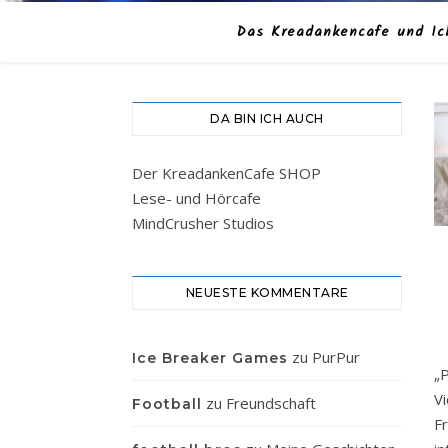
Das Kreadankencafe und Ic
DA BIN ICH AUCH
Der KreadankenCafe SHOP
Lese- und Hörcafe
MindCrusher Studios
NEUESTE KOMMENTARE
zu
PurPur
Ice Breaker Games
„P
V
zu
Freundschaft
Football
F