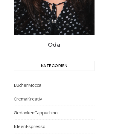
Oda
KATEGORIEN
BücherMocca
CremaKreativ
GedankenCappuchino
IdeenEspresso