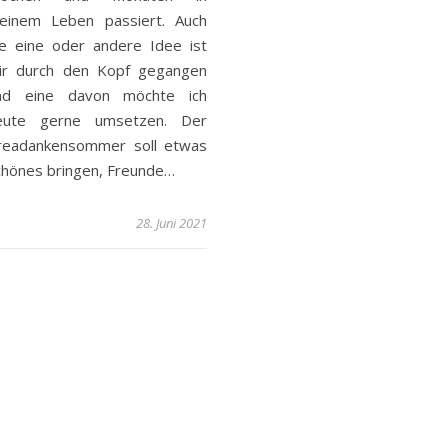
einem Leben passiert. Auch
ie eine oder andere Idee ist
ir durch den Kopf gegangen
nd eine davon möchte ich
eute gerne umsetzen. Der
readankensommer soll etwas
chönes bringen, Freunde…
28. Juni 2021