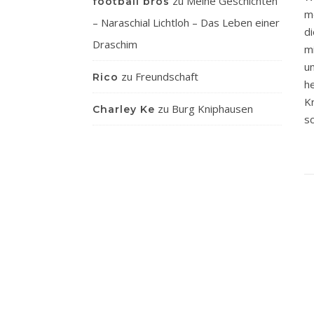
zu
Meine Geschichten
football bros
m
– Naraschial Lichtloh – Das Leben einer
d
Draschim
m
u
zu
Freundschaft
Rico
h
K
zu
Burg Kniphausen
Charley Ke
s