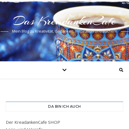
Das KreadankenCafe
Mein Blog zu Kreativität, Gedanken, Inspiration und Büchern
DA BIN ICH AUCH
Der KreadankenCafe SHOP