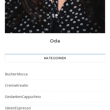
Oda
KATEGORIEN
BücherMocca
CremaKreativ
GedankenCappuchino
IdeenEspresso