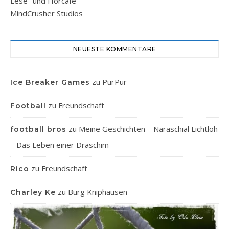
Lese- und Hörcafe
MindCrusher Studios
NEUESTE KOMMENTARE
zu
PurPur
Ice Breaker Games
zu
Freundschaft
Football
zu
Meine Geschichten – Naraschial Lichtloh
football bros
– Das Leben einer Draschim
zu
Freundschaft
Rico
zu
Burg Kniphausen
Charley Ke