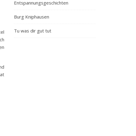
Entspannungsgeschichten
Burg Kniphausen
Tu was dir gut tut
tel
ch
en
nd
hat