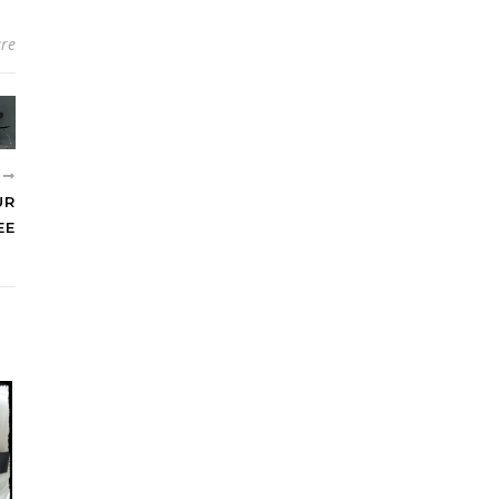
re
R
ÜR
EE