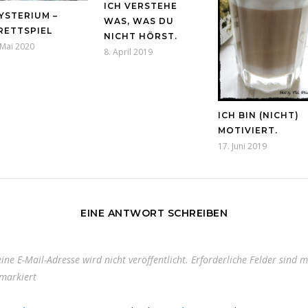
ICH VERSTEHE
YSTERIUM –
WAS, WAS DU
RETTSPIEL
NICHT HÖRST.
 Mai 2020
8. April 2019
ICH BIN (NICHT)
MOTIVIERT.
17. Juni 2019
EINE ANTWORT SCHREIBEN
ine E-Mail-Adresse wird nicht veröffentlicht.
Erforderliche Felder sind m
markiert