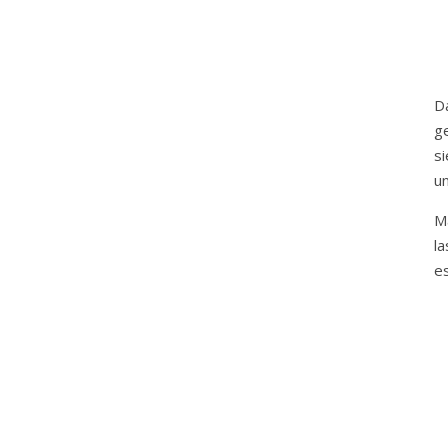
D
ge
s
u
M
la
es