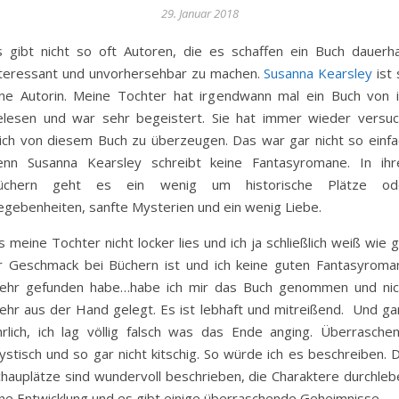
29. Januar 2018
s gibt nicht so oft Autoren, die es schaffen ein Buch dauerha
nteressant und unvorhersehbar zu machen.
Susanna Kearsley
ist 
ine Autorin. Meine Tochter hat irgendwann mal ein Buch von i
elesen und war sehr begeistert. Sie hat immer wieder versuc
ich von diesem Buch zu überzeugen. Das war gar nicht so einfa
enn Susanna Kearsley schreibt keine Fantasyromane. In ihr
üchern geht es ein wenig um historische Plätze od
egebenheiten, sanfte Mysterien und ein wenig Liebe.
s meine Tochter nicht locker lies und ich ja schließlich weiß wie 
hr Geschmack bei Büchern ist und ich keine guten Fantasyroma
ehr gefunden habe…habe ich mir das Buch genommen und nic
ehr aus der Hand gelegt. Es ist lebhaft und mitreißend. Und ga
hrlich, ich lag völlig falsch was das Ende anging. Überraschen
stisch und so gar nicht kitschig. So würde ich es beschreiben. D
chauplätze sind wundervoll beschrieben, die Charaktere durchleb
ine Entwicklung und es gibt einige überraschende Geheimnisse.