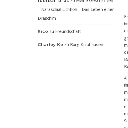
zu
Meine Geschichten
football bros
– Naraschial Lichtloh – Das Leben einer
E
Draschim
i
e
zu
Freundschaft
Rico
g
zu
Burg Kniphausen
Charley Ke
m
d
B
B
Al
i
m
m
e
my
S
e