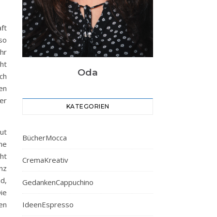
ft
so
hr
ht
Oda
ch
en
er
KATEGORIEN
gut
BücherMocca
ne
ht
CremaKreativ
nz
d,
GedankenCappuchino
ie
IdeenEspresso
en