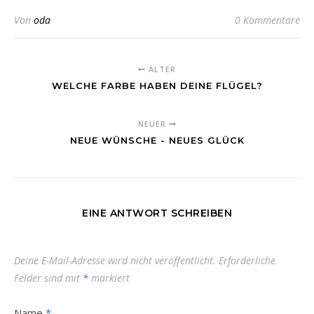
Von
oda
0 Kommentare
ÄLTER
WELCHE FARBE HABEN DEINE FLÜGEL?
NEUER
NEUE WÜNSCHE - NEUES GLÜCK
EINE ANTWORT SCHREIBEN
Deine E-Mail-Adresse wird nicht veröffentlicht.
Erforderliche
Felder sind mit
*
markiert
Name
*