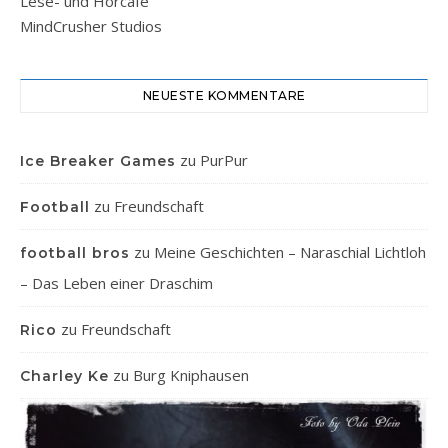
Lese- und Hörcafe
MindCrusher Studios
NEUESTE KOMMENTARE
zu
PurPur
Ice Breaker Games
zu
Freundschaft
Football
zu
Meine Geschichten – Naraschial Lichtloh
football bros
– Das Leben einer Draschim
zu
Freundschaft
Rico
zu
Burg Kniphausen
Charley Ke