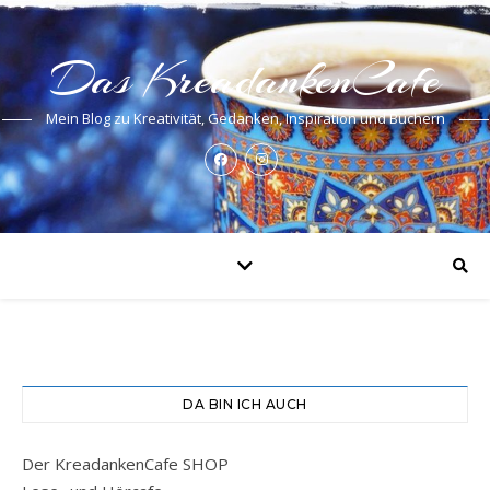
Das KreadankenCafe
Mein Blog zu Kreativität, Gedanken, Inspiration und Büchern
DA BIN ICH AUCH
Der KreadankenCafe SHOP