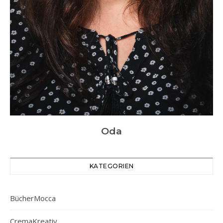
Oda
KATEGORIEN
BücherMocca
CremaKreativ