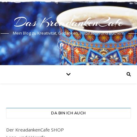
Das KreadankenCafe
Mein Blog zu Kreativität, Gedanken, Inspiration und Büchern
DA BIN ICH AUCH
Der KreadankenCafe SHOP