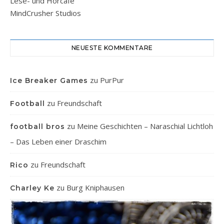
Lese- und Hörcafe
MindCrusher Studios
NEUESTE KOMMENTARE
zu
PurPur
Ice Breaker Games
zu
Freundschaft
Football
zu
Meine Geschichten – Naraschial Lichtloh
football bros
– Das Leben einer Draschim
zu
Freundschaft
Rico
zu
Burg Kniphausen
Charley Ke