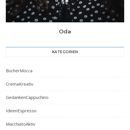
Oda
KATEGORIEN
BücherMocca
CremaKreativ
GedankenCappuchino
IdeenEspresso
MacchiatoAktiv