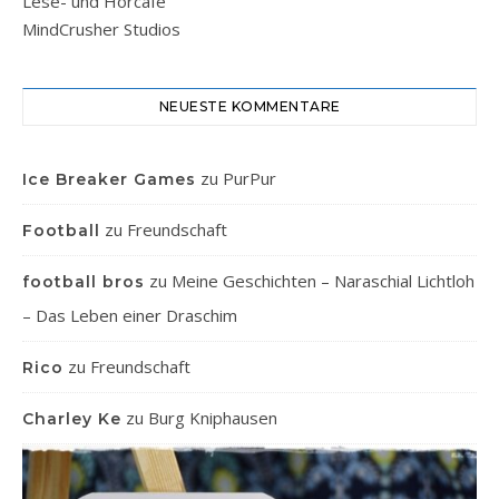
Lese- und Hörcafe
MindCrusher Studios
NEUESTE KOMMENTARE
zu
PurPur
Ice Breaker Games
zu
Freundschaft
Football
zu
Meine Geschichten – Naraschial Lichtloh
football bros
– Das Leben einer Draschim
zu
Freundschaft
Rico
zu
Burg Kniphausen
Charley Ke