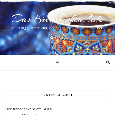
Das KreadankenCafe
Mein Blog zu Kreativität, Gedanken, Inspiration und Büchern
DA BIN ICH AUCH
Der KreadankenCafe SHOP