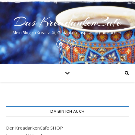
Das KreadankenCafe
Mein Blog zu Kreativität, Gedanken, Inspiration und Büchern
DA BIN ICH AUCH
Der KreadankenCafe SHOP