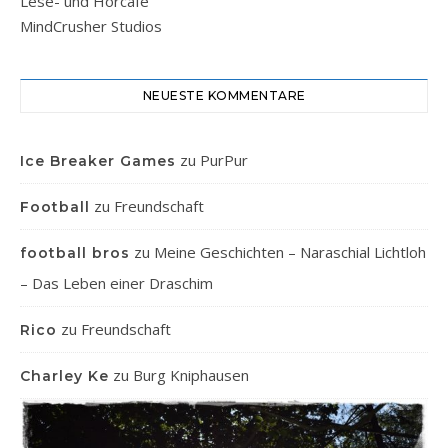
Lese- und Hörcafe
MindCrusher Studios
NEUESTE KOMMENTARE
zu
PurPur
Ice Breaker Games
zu
Freundschaft
Football
zu
Meine Geschichten – Naraschial Lichtloh
football bros
– Das Leben einer Draschim
zu
Freundschaft
Rico
zu
Burg Kniphausen
Charley Ke