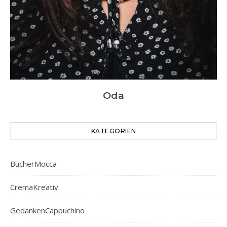
Oda
KATEGORIEN
BücherMocca
CremaKreativ
GedankenCappuchino