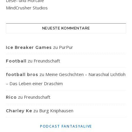
Lese- und Hörcafe
MindCrusher Studios
NEUESTE KOMMENTARE
zu
PurPur
Ice Breaker Games
zu
Freundschaft
Football
zu
Meine Geschichten – Naraschial Lichtloh
football bros
– Das Leben einer Draschim
zu
Freundschaft
Rico
zu
Burg Kniphausen
Charley Ke
PODCAST FANTASYALIVE