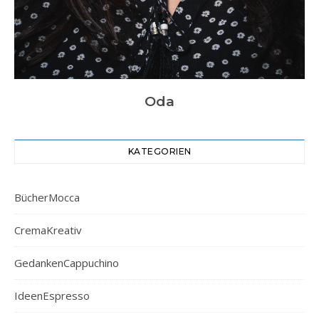
Oda
KATEGORIEN
BücherMocca
CremaKreativ
GedankenCappuchino
IdeenEspresso