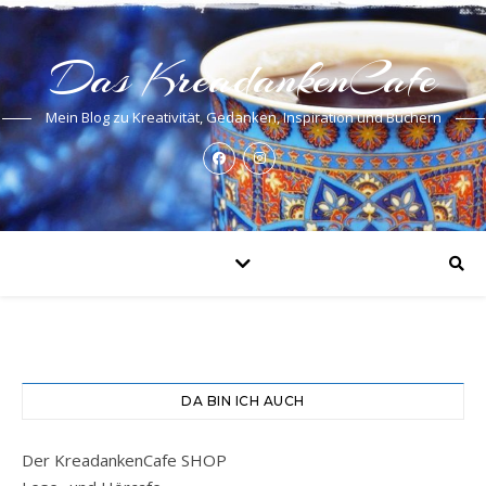
Das KreadankenCafe
Mein Blog zu Kreativität, Gedanken, Inspiration und Büchern
DA BIN ICH AUCH
Der KreadankenCafe SHOP