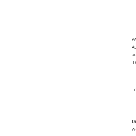
W
A
a
Te
D
w