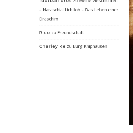
zu
Meine Geschichten
football bros
– Naraschial Lichtloh – Das Leben einer
Draschim
zu
Freundschaft
Rico
zu
Burg Kniphausen
Charley Ke