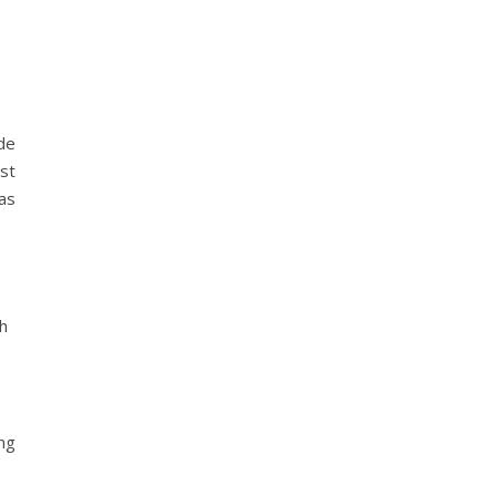
de
st
as
ch
ng