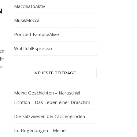
MacchiatoAktiv
N
MusikMocca
Podcast FantasyAlive
WohlfühlEspresso
ch
hr
er
NEUESTE BEITRÄGE
Meine Geschichten – Naraschial
Lichtloh – Das Leben einer Draschim
Die Salzwiesen bei Cäciliengroden
Im Regenbogen – Meine