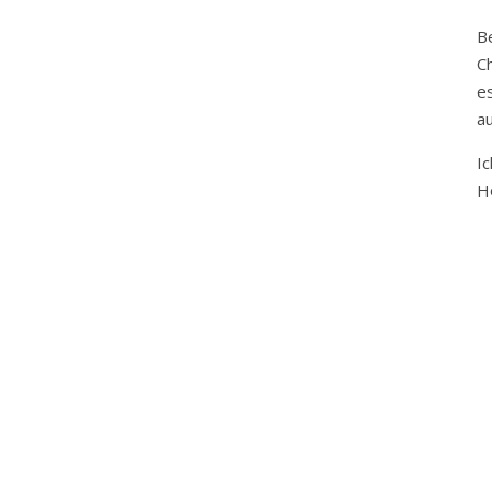
B
Ch
e
a
I
H