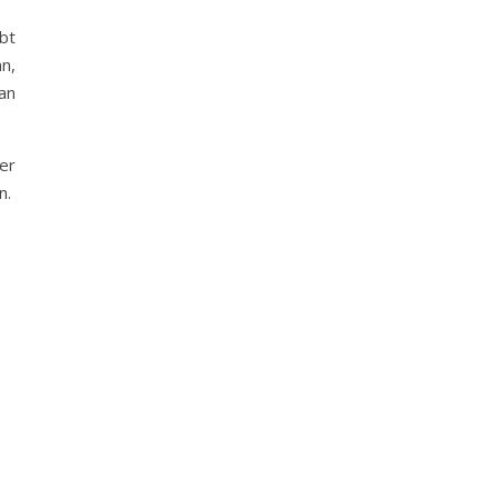
bt
nn,
an
er
n.