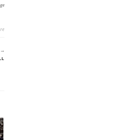
nge
re
R
LL