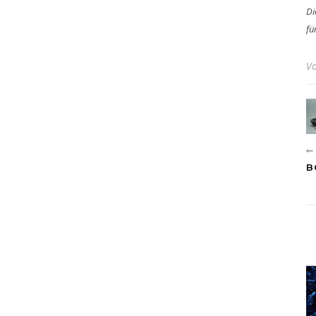
Di
fü
V
B