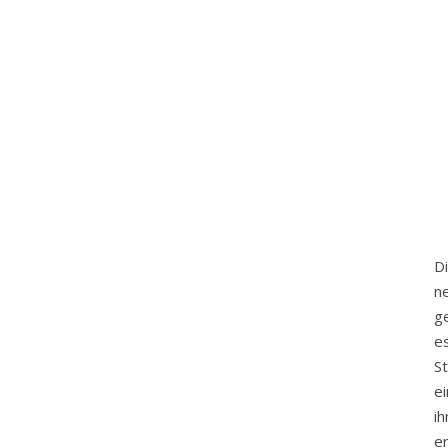
D
n
g
e
St
ei
i
er