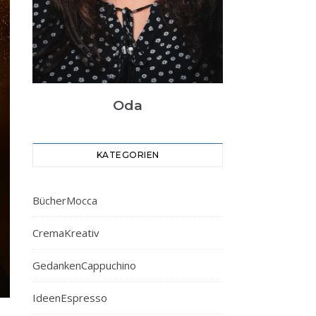
Oda
KATEGORIEN
BücherMocca
CremaKreativ
GedankenCappuchino
IdeenEspresso