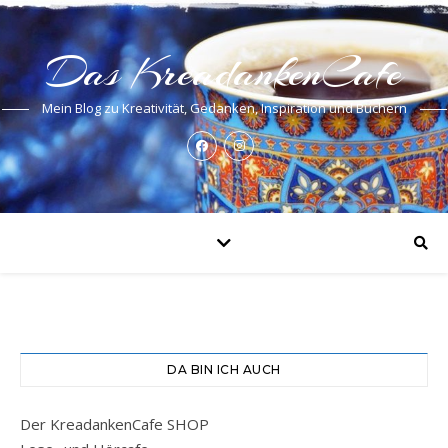
Das KreadankenCafe
Mein Blog zu Kreativität, Gedanken, Inspiration und Büchern
DA BIN ICH AUCH
Der KreadankenCafe SHOP