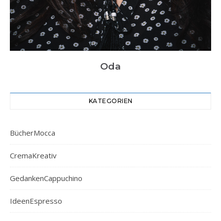
Oda
KATEGORIEN
BücherMocca
CremaKreativ
GedankenCappuchino
IdeenEspresso