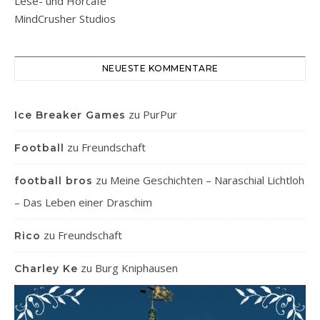
Lese- und Hörcafe
MindCrusher Studios
NEUESTE KOMMENTARE
zu
PurPur
Ice Breaker Games
zu
Freundschaft
Football
zu
Meine Geschichten – Naraschial Lichtloh
football bros
– Das Leben einer Draschim
zu
Freundschaft
Rico
zu
Burg Kniphausen
Charley Ke