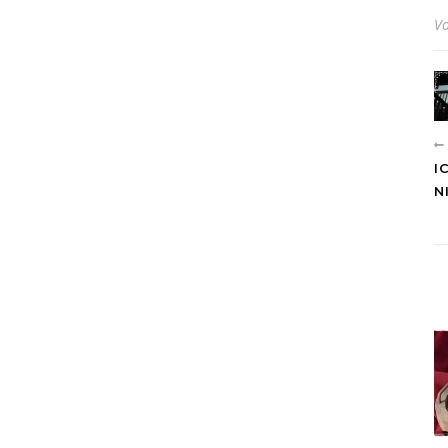
V
I
N