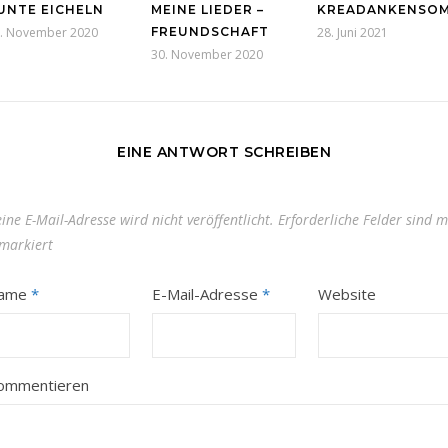
UNTE EICHELN
MEINE LIEDER –
KREADANKENSO
. November 2020
FREUNDSCHAFT
28. Juni 2021
30. November 2020
EINE ANTWORT SCHREIBEN
ine E-Mail-Adresse wird nicht veröffentlicht.
Erforderliche Felder sind m
markiert
ame
*
E-Mail-Adresse
*
Website
ommentieren