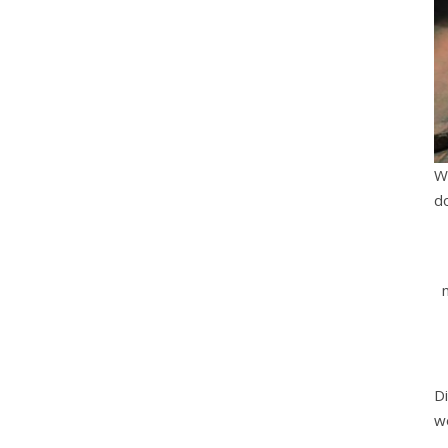
W
do
D
w