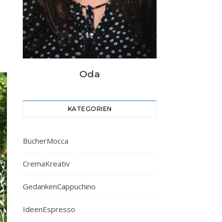
Oda
KATEGORIEN
BücherMocca
CremaKreativ
GedankenCappuchino
IdeenEspresso