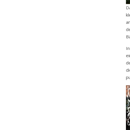
D
k
a
d
B
I
e
d
d
p