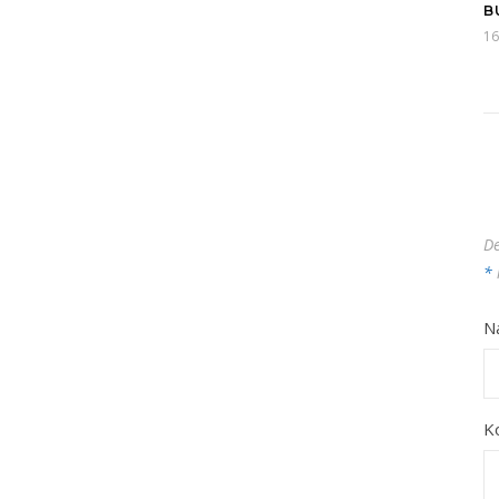
B
16
De
*
N
K