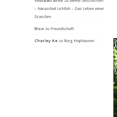
zu
Meine Geschichten
football bros
– Naraschial Lichtloh – Das Leben einer
Draschim
zu
Freundschaft
Rico
zu
Burg Kniphausen
Charley Ke