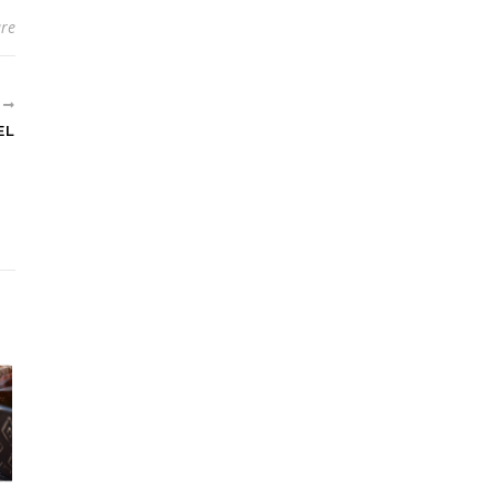
re
R
EL