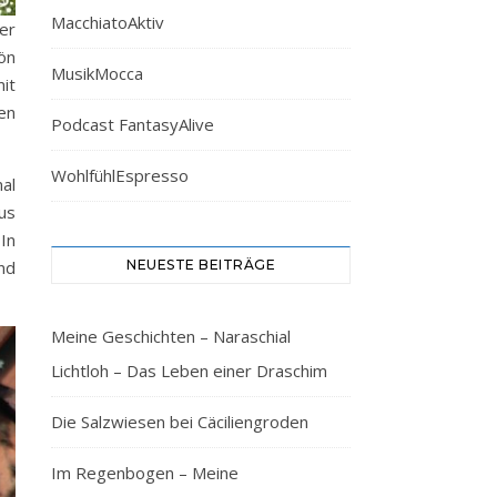
MacchiatoAktiv
er
ön
MusikMocca
it
en
Podcast FantasyAlive
WohlfühlEspresso
al
us
In
NEUESTE BEITRÄGE
nd
Meine Geschichten – Naraschial
Lichtloh – Das Leben einer Draschim
Die Salzwiesen bei Cäciliengroden
Im Regenbogen – Meine