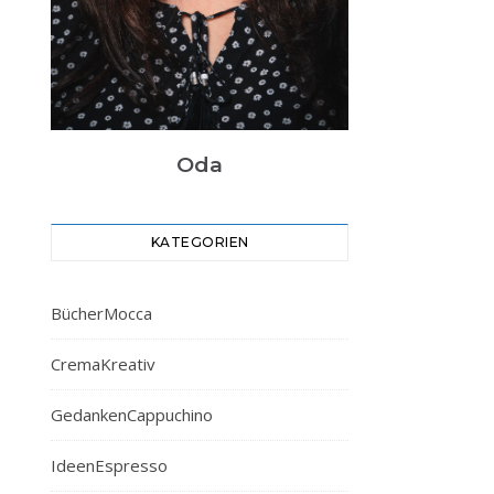
Oda
KATEGORIEN
BücherMocca
CremaKreativ
GedankenCappuchino
IdeenEspresso