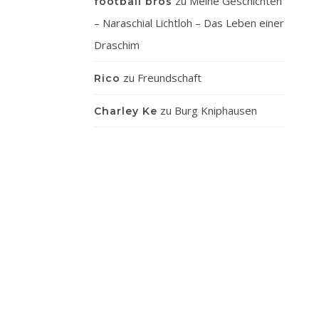
zu
Meine Geschichten
football bros
– Naraschial Lichtloh – Das Leben einer
Draschim
zu
Freundschaft
Rico
zu
Burg Kniphausen
Charley Ke