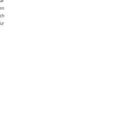
ar
en
ch
ür