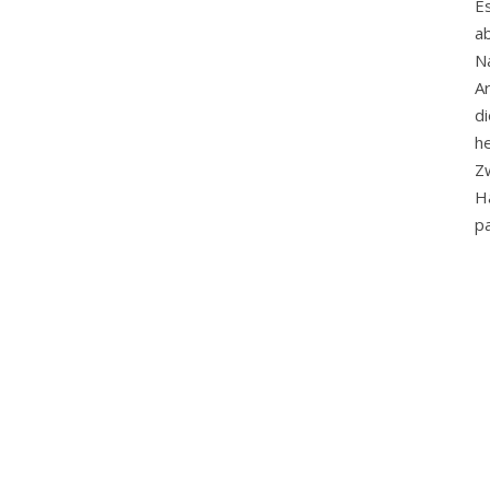
E
ab
N
A
d
h
Zw
H
pa