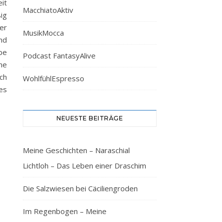
it
MacchiatoAktiv
ßig
er
MusikMocca
nd
be
Podcast FantasyAlive
ne
ch
WohlfühlEspresso
es
NEUESTE BEITRÄGE
Meine Geschichten – Naraschial
Lichtloh – Das Leben einer Draschim
Die Salzwiesen bei Cäciliengroden
Im Regenbogen – Meine