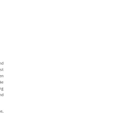
nd
st
en
ie
ng
nd
e,