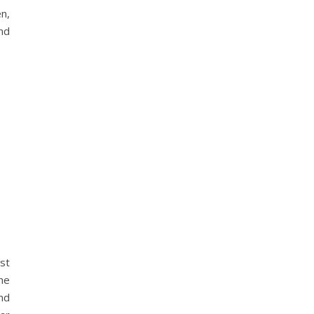
n,
nd
st
he
nd